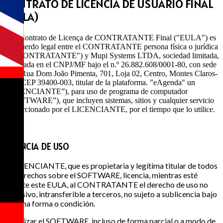
CONTRATO DE LICENCIA DE USUARIO FINAL
(EULA)
Este Contrato de Licença de CONTRATANTE Final ("EULA") es
un acuerdo legal entre el CONTRATANTE persona física o jurídica
(el "CONTRATANTE") y Mupi Systems LTDA, sociedad limitada,
registrada en el CNPJ/MF bajo el n.º 26.882.608/0001-80, con sede
en la Rua Dom João Pimenta, 701, Loja 02, Centro, Montes Claros-
MG, CEP 39400-003, titular de la plataforma. "eAgenda" un
“LICENCIANTE”), para uso de programa de computador
(“SOFTWARE”), que incluyen sistemas, sitios y cualquier servicio
proporcionado por el LICENCIANTE, por el tiempo que lo utilice.
1
LICENCIA DE USO
El LICENCIANTE, que es propietaria y legítima titular de todos
los derechos sobre el SOFTWARE, licencia, mientras esté
vigente este EULA, al CONTRATANTE el derecho de uso no
exclusivo, intransferible a terceros, no sujeto a sublicencia bajo
ninguna forma o condición.
Al utilizar el SOFTWARE, incluso de forma parcial o a modo de