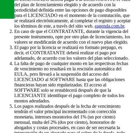
del plan de licenciamiento elegido y de acuerdo con la
periodicidad definida entre las opciones de pago disponibles
para el LICENCIADO en el momento de la contratación, que
se realizará electrónicamente, al completar el registro y aceptar
los términos de este, a través del sitio web.
eagenda.com.br
.
En caso de que el CONTRATANTE, durante la vigencia del
presente instrumento, opte por otro plan de licenciamiento, los
valores se modificarán de acuerdo con el nuevo plan elegido.
El pago por la licencia se realizará en formato prepago, es
decir, el CONTRATANTE deberá realizar el pago por
adelantado, de acuerdo con los valores del plan seleccionado.
La falta de pago de cualquier monto en las respectivas fechas
de vencimiento no resultará en la rescisión automática del
EULA, pero llevará a la suspensión del acceso del
LICENCIADO al SOFTWARE hasta que las obligaciones
financieras hayan sido regularizadas. El acceso al
SOFTWARE solo se restablecerá después de que la
LICENCIANTE identifique el pago completo de todos los
montos adeudados.
Los pagos realizados después de la fecha de vencimiento
tendrán el valor principal incrementado con corrección
monetaria, intereses moratorios del 1% (un por ciento)
mensual, multa del 2% (dos por ciento), honorarios de
abogados y costas procesales, en caso de ser necesaria la
intervención de un abogado para el cobro de la deuda, todo