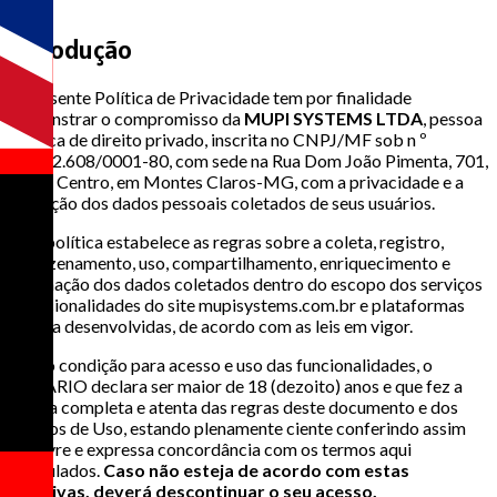
1
Introdução
A presente Política de Privacidade tem por finalidade
demonstrar o compromisso da
MUPI SYSTEMS LTDA
, pessoa
jurídica de direito privado, inscrita no CNPJ/MF sob n º
26.882.608/0001-80, com sede na Rua Dom João Pimenta, 701,
loja 2, Centro, em Montes Claros-MG, com a privacidade e a
proteção dos dados pessoais coletados de seus usuários.
Esta política estabelece as regras sobre a coleta, registro,
armazenamento, uso, compartilhamento, enriquecimento e
eliminação dos dados coletados dentro do escopo dos serviços
e funcionalidades do site mupisystems.com.br e plataformas
por ela desenvolvidas, de acordo com as leis em vigor.
Como condição para acesso e uso das funcionalidades, o
USUÁRIO declara ser maior de 18 (dezoito) anos e que fez a
leitura completa e atenta das regras deste documento e dos
Termos de Uso, estando plenamente ciente conferindo assim
sua livre e expressa concordância com os termos aqui
estipulados.
Caso não esteja de acordo com estas
Diretivas, deverá descontinuar o seu acesso.